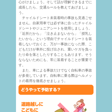
心がけましょう。そして話が理解できるまでに
成長したら、交通ルールを教えてあげましょ
う。
チャイルドシート未装着時の事故も見過ごせ
ません。自家用車では必ず体に合ったチャイル
ドシートやジュニアシートを使用しましょう。
「近所だから」「泣き止まないから」「授乳し
たいから」という理由でチャイルドシートを装
着しないでおくと、万が一事故になった際、こ
どもだけが車外に投げ出され、重いケガを負っ
たり命を落としたりすることもあります。そう
ならないためにも、常に装着することが重要で
す。
また、車による事故だけでなく自転車の事故
が多発しています。自転車に乗る際はヘルメッ
トの着用を徹底させましょう。