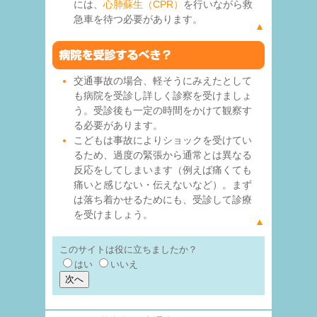
には、
心肺蘇生（CPR）
を行いながら救
急車を待つ必要があります。
▲
交通事故の場合、軽そうにみえたとして
も病院を受診し詳しく診察を受けましょ
う。受診後も一定の時間をかけて観察す
る必要があります。
こどもは事故によりショックを受けてい
るため、過度の緊張から通常とは異なる
反応をしてしまいます（例えば痛くても
痛いと感じない・伝えないなど）。まず
は落ち着かせるためにも、受診して診療
を受けましょう。
▲
このサイトは役に立ちましたか？
はい
いいえ