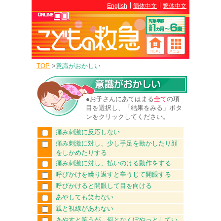
English
簡体中文
繁体中文
TOP
>
意識がおかしい
●お子さんにあてはまる
全て
の項
目を選択し、「結果をみる」ボタ
ンをクリックしてください。
痛み刺激に反応しない
痛み刺激に対し、少し手足を動かしたり顔
をしかめたりする
痛み刺激に対し、払いのける動作をする
呼びかけを繰り返すと辛うじて開眼する
呼びかけると開眼して目を向ける
あやしても笑わない
親と視線があわない
あやすと笑うが、何となくぼやっとしてい