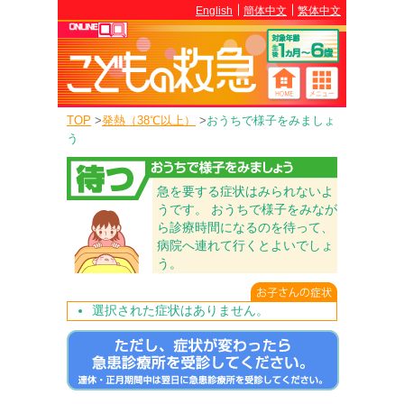
English
簡体中文
繁体中文
TOP
>
発熱（38℃以上）
>
おうちで様子をみましょ
う
急を要する症状はみられないよ
うです。 おうちで様子をみなが
ら診療時間になるのを待って、
病院へ連れて行くとよいでしょ
う。
選択された症状はありません。