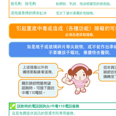
脫毛劑、除毛劑
粘稠狀、乳狀、泡沫噴霧型的很危險。
浸泡過香煙的煙灰缸水
尼古丁滲出液屬於危險物。
誤飲時的電話諮詢台/中毒110電話服務
這是免費提供資訊的普通市民專用服務。