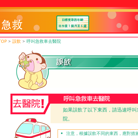
TOP
>
誤飲
>
呼叫急救車去醫院
如果誤飲了以下東西，請迅速呼叫
院。
注意，根據誤飲不同的東西，應對措