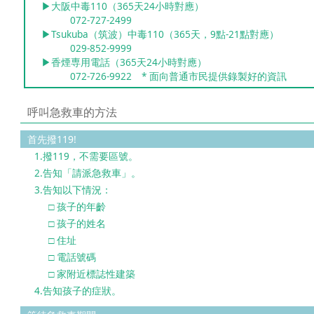
▶大阪中毒110（365天24小時對應）
072-727-2499
▶Tsukuba（筑波）中毒110（365天，9點-21點對應）
029-852-9999
▶香煙専用電話（365天24小時對應）
072-726-9922 * 面向普通市民提供錄製好的資訊
呼叫急救車的方法
首先撥119!
1.撥119，不需要區號。
2.告知「請派急救車」。
3.告知以下情況：
□ 孩子的年齡
□ 孩子的姓名
□ 住址
□ 電話號碼
□ 家附近標誌性建築
4.告知孩子的症狀。