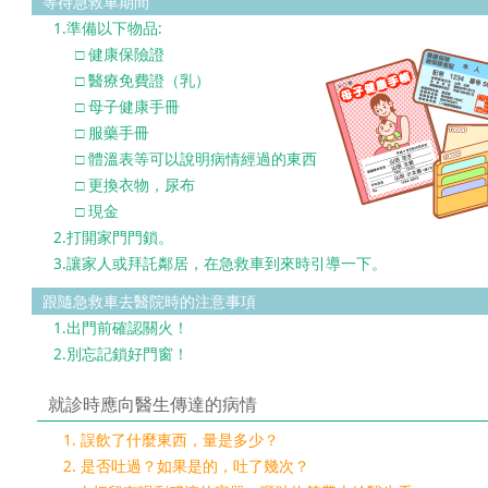
等待急救車期間
1.準備以下物品:
□ 健康保險證
□ 醫療免費證（乳）
□ 母子健康手冊
□ 服藥手冊
□ 體溫表等可以說明病情經過的東西
□ 更換衣物，尿布
□ 現金
2.打開家門門鎖。
3.讓家人或拜託鄰居，在急救車到來時引導一下。
跟隨急救車去醫院時的注意事項
1.出門前確認關火！
2.別忘記鎖好門窗！
就診時應向醫生傳達的病情
誤飲了什麼東西，量是多少？
是否吐過？如果是的，吐了幾次？