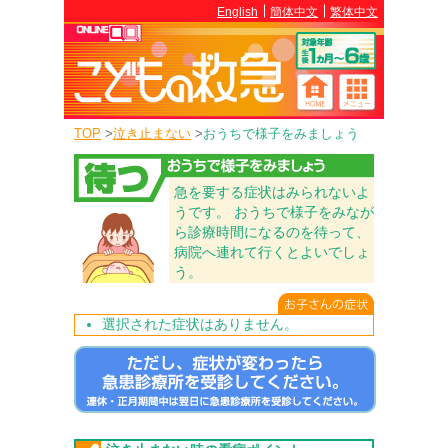
English
簡体中文
繁体中文
TOP
>
泣き止まない
>
おうちで様子をみましょう
急を要する症状はみられないよ
うです。 おうちで様子をみなが
ら診療時間になるのを待って、
病院へ連れて行くとよいでしょ
う。
選択された症状はありません。