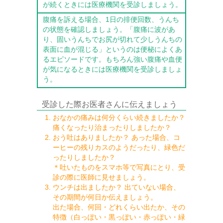
が続くときには医療機関を受診しましょう。
腹痛を訴える場合、1日の排便回数、うんち
の状態を確認しましょう。「腹痛に波があ
り、固いうんちでお尻が切れて少しうんちの
表面に血が混じる」というのは便秘によくあ
るエピソードです。もちろん強い腹痛や血便
が気になるときには医療機関を受診しましょ
う。
受診した際お医者さんに伝えましょう
おなかの痛みは何分くらい続きましたか？
痛くなったり治まったりしましたか？
おう吐はありましたか？ あった場合、コ
ーヒーの残りカスのようだったり、緑色だ
ったりしましたか？
＊吐いたものをスマホ等で写真にとり、受
診の際に医師に見せましょう。
ウンチは出ましたか？ 出ていない場合、
その期間が何日か伝えましょう。
出た場合、何回・どれくらい出たか、その
特徴（白っぽい・黒っぽい・赤っぽい・緑