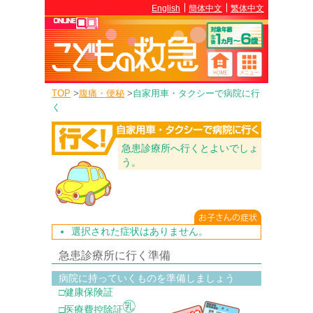
English
簡体中文
繁体中文
TOP
>
腹痛・便秘
>
自家用車・タクシーで病院に行
く
急患診療所へ行くとよいでしょ
う。
選択された症状はありません。
急患診療所に行く準備
病院に持っていくものを準備しましょう
□健康保険証
□医療費控除証