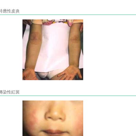
特應性皮炎
傳染性紅斑