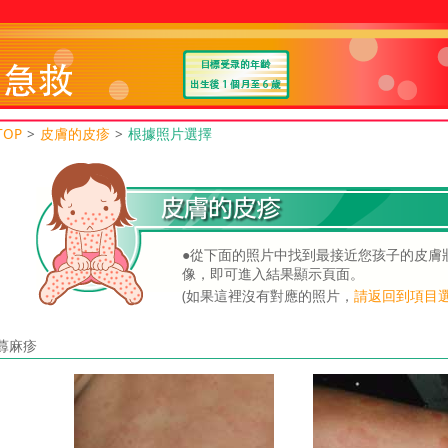
TOP
>
皮膚的皮疹
>
根據照片選擇
●從下面的照片中找到最接近您孩子的皮膚
像，即可進入結果顯示頁面。
(如果這裡沒有對應的照片，
請返回到項目
蕁麻疹