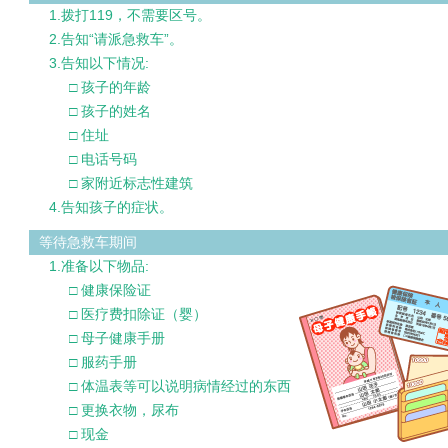
1.拨打119，不需要区号。
2.告知“请派急救车”。
3.告知以下情况:
□ 孩子的年龄
□ 孩子的姓名
□ 住址
□ 电话号码
□ 家附近标志性建筑
4.告知孩子的症状。
等待急救车期间
1.准备以下物品:
□ 健康保险证
□ 医疗费扣除证（婴）
□ 母子健康手册
□ 服药手册
□ 体温表等可以说明病情经过的东西
□ 更换衣物，尿布
□ 现金