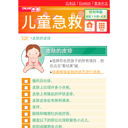
日本語
English
繁体中文
TOP
>
皮肤的皮疹
●选择符合您孩子的所有项目，然
后点击“看结果”键。
●
或者根据皮肤的状态进行选择。
服药后出疹。
皮肤上出现许多小水疱。
皮肤上有隆起的环状皮疹。
皮肤皮疹处有脓和液体。
发痒。
眼睛和嘴唇红的很厉害。
膝盖以下的部位出现暗紫色小点儿。
面部或嘴唇有点肿。