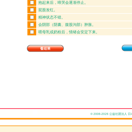
抱起来后，啼哭会逐渐停止。
屁股发红。
精神状态不错。
会阴部（阴囊、腹股沟部）肿胀。
喂母乳或奶粉后，情绪会安定下来。
© 2006-2026 公益社团法人 日本小儿