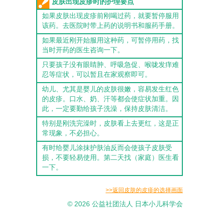
皮肤出现皮疹时的护理要点
如果皮肤出现皮疹前刚喝过药，就要暂停服用
该药。去医院时带上药的说明书和服药手册。
如果最近刚开始服用这种药，可暂停用药，找
当时开药的医生咨询一下。
只要孩子没有眼睛肿、呼吸急促、喉咙发痒难
忍等症状，可以暂且在家观察即可。
幼儿、尤其是婴儿的皮肤很嫩，容易发生红色
的皮疹。口水、奶、汗等都会使症状加重。因
此，一定要勤给孩子洗澡，保持皮肤清洁。
特别是刚洗完澡时，皮肤看上去更红，这是正
常现象，不必担心。
有时给婴儿涂抹护肤油反而会使孩子皮肤受
损，不要轻易使用。第二天找（家庭）医生看
一下。
>>返回皮肤的皮疹的选择画面
© 2026 公益社团法人 日本小儿科学会