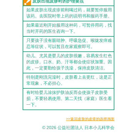
皮肤出现皮疹时的护理要点
如果皮肤出现皮疹前刚喝过药，就要暂停服用
该药。去医院时带上药的说明书和服药手册。
如果最近刚开始服用这种药，可暂停用药，找
当时开药的医生咨询一下。
只要孩子没有眼睛肿、呼吸急促、喉咙发痒难
忍等症状，可以暂且在家观察即可。
幼儿、尤其是婴儿的皮肤很嫩，容易发生红色
的皮疹。口水、奶、汗等都会使症状加重。因
此，一定要勤给孩子洗澡，保持皮肤清洁。
特别是刚洗完澡时，皮肤看上去更红，这是正
常现象，不必担心。
有时给婴儿涂抹护肤油反而会使孩子皮肤受
损，不要轻易使用。第二天找（家庭）医生看
一下。
>>返回皮肤的皮疹的选择画面
© 2026 公益社团法人 日本小儿科学会